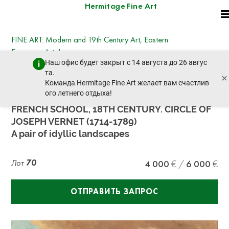
Hermitage Fine Art
FINE ART: Modern and 19th Century Art, Eastern
European Art, Icons
Наш офис будет закрыт с 14 августа до 26 авгус
четверг, 19 декабря 2024 г. - 14:30
та.
×
пред. лот
след. лот
Команда Hermitage Fine Art желает вам счастлив
ого летнего отдыха!
FRENCH SCHOOL, 18TH CENTURY. CIRCLE OF
JOSEPH VERNET (1714-1789)
A pair of idyllic landscapes
Лот
70
4 000
6 000
ОТПРАВИТЬ ЗАПРОС