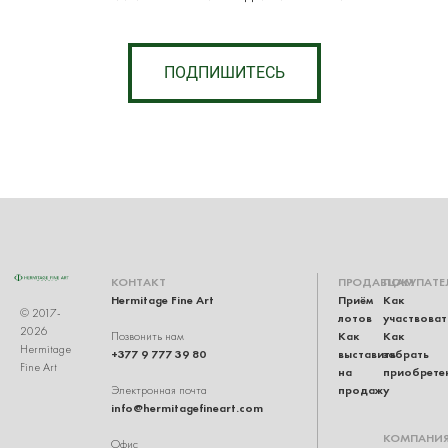
ПОДПИШИТЕСЬ
КОНТАКТ
ПРОДАВЦАМ
ПОКУПАТЕ
Hermitage Fine Art
Приём
Как
© 2017-
лотов
участвоват
2026
Как
Как
Позвонить нам
Hermitage
+377 9 777 39 80
выставить
забрать
Fine Art
на
приобрете
продажу
Электронная почта
info@hermitagefineart.com
КОМПАНИ
Офис