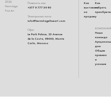
2026
Как
Как
Позвонить нам
Hermitage
+377 9 777 39 80
выставить
забрать
Fine Art
на
приобрете
продажу
Электронная почта
info@hermitagefineart.com
КОМПАНИ
Офис
Наша
Le Park Palace, 25 Avenue
команда
de la Costa, 98000, Monte
Аукционны
Carlo, Monaco
дом
Общие
правила
и
условия