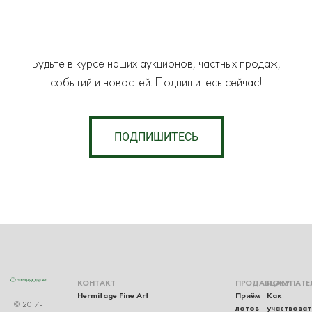
Будьте в курсе наших аукционов, частных продаж,
событий и новостей. Подпишитесь сейчас!
ПОДПИШИТЕСЬ
КОНТАКТ
ПРОДАВЦАМ
ПОКУПАТЕ
Hermitage Fine Art
Приём
Как
© 2017-
лотов
участвоват