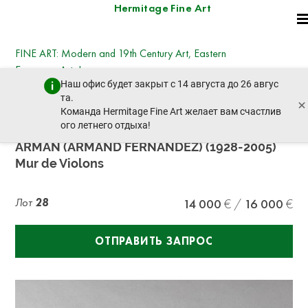
Hermitage Fine Art
FINE ART: Modern and 19th Century Art, Eastern
European Art, Icons
Наш офис будет закрыт с 14 августа до 26 авгус
четверг, 19 декабря 2024 г. - 14:30
та.
×
пред. лот
след. лот
Команда Hermitage Fine Art желает вам счастлив
ого летнего отдыха!
ARMAN (ARMAND FERNANDEZ) (1928-2005)
Mur de Violons
Лот
28
14 000
16 000
ОТПРАВИТЬ ЗАПРОС