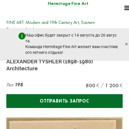
Hermitage Fine Art
FINE ART: Modern and 19th Century Art, Eastern
European Art, Icons
Наш офис будет закрыт с 14 августа до 26 авгус
четверг, 19 декабря 2024 г. - 14:30
та.
×
пред. лот
след. лот
Команда Hermitage Fine Art желает вам счастлив
ого летнего отдыха!
ALEXANDER TYSHLER (1898-1980)
Architecture
Лот
198
800
1 200
ОТПРАВИТЬ ЗАПРОС