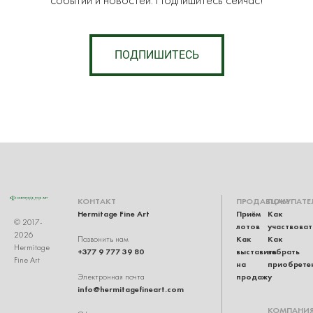
событий и новостей. Подпишитесь сейчас!
ПОДПИШИТЕСЬ
КОНТАКТ
ПРОДАВЦАМ
ПОКУПАТЕ
Hermitage Fine Art
Приём
Как
© 2017-
лотов
участвоват
2026
Как
Как
Позвонить нам
Hermitage
+377 9 777 39 80
выставить
забрать
Fine Art
на
приобрете
продажу
Электронная почта
info@hermitagefineart.com
КОМПАНИ