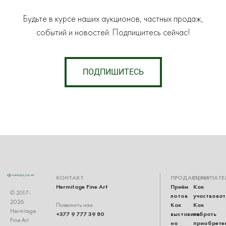
Будьте в курсе наших аукционов, частных продаж,
событий и новостей. Подпишитесь сейчас!
ПОДПИШИТЕСЬ
КОНТАКТ
ПРОДАВЦАМ
ПОКУПАТЕ
Hermitage Fine Art
Приём
Как
© 2017-
лотов
участвоват
2026
Как
Как
Позвонить нам
Hermitage
+377 9 777 39 80
выставить
забрать
Fine Art
на
приобрете