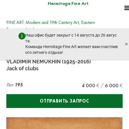
Hermitage Fine Art
FINE ART: Modern and 19th Century Art, Eastern
European Art, Icons
Наш офис будет закрыт с 14 августа до 26 авгус
четверг, 19 декабря 2024 г. - 14:30
та.
×
пред. лот
след. лот
Команда Hermitage Fine Art желает вам счастлив
ого летнего отдыха!
VLADIMIR NEMUKHIN (1925-2016)
Jack of clubs
Лот
195
4 000
6 000
ОТПРАВИТЬ ЗАПРОС