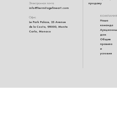
продажу
Электронная почта
info@hermitagefineart.com
КОМПАНИ
Офис
Наша
Le Park Palace, 25 Avenue
команда
de la Costa, 98000, Monte
Аукционны
Carlo, Monaco
дом
Общие
правила
и
условия