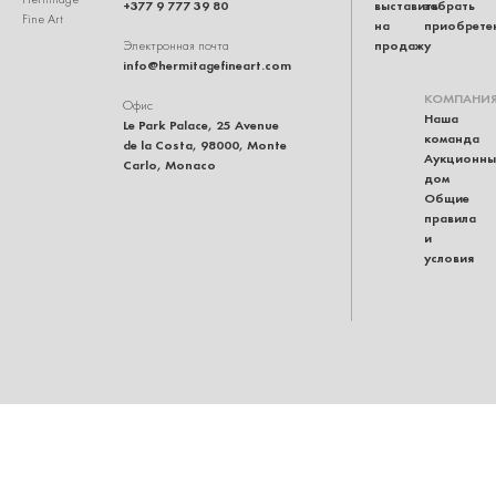
+377 9 777 39 80
выставить
забрать
Fine Art
на
приобрете
продажу
Электронная почта
info@hermitagefineart.com
КОМПАНИ
Офис
Наша
Le Park Palace, 25 Avenue
команда
de la Costa, 98000, Monte
Аукционны
Carlo, Monaco
дом
Общие
правила
и
условия