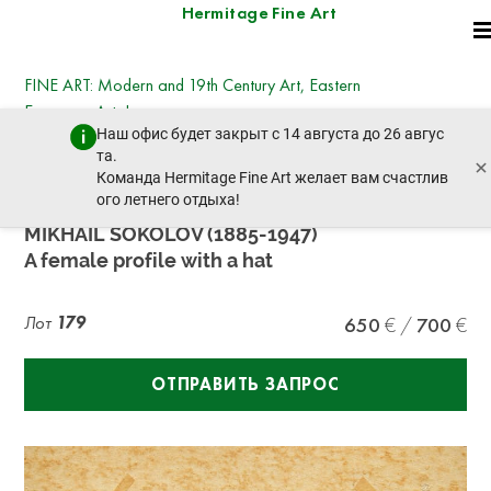
Hermitage Fine Art
FINE ART: Modern and 19th Century Art, Eastern
European Art, Icons
Наш офис будет закрыт с 14 августа до 26 авгус
четверг, 19 декабря 2024 г. - 14:30
та.
×
пред. лот
след. лот
Команда Hermitage Fine Art желает вам счастлив
ого летнего отдыха!
MIKHAIL SOKOLOV (1885-1947)
A female profile with a hat
Лот
179
650
700
ОТПРАВИТЬ ЗАПРОС