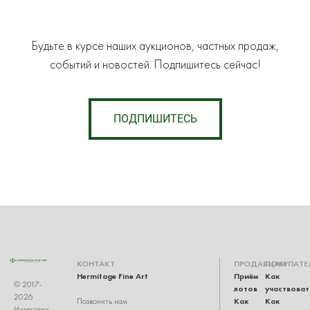
Будьте в курсе наших аукционов, частных продаж,
событий и новостей. Подпишитесь сейчас!
ПОДПИШИТЕСЬ
КОНТАКТ
ПРОДАВЦАМ
ПОКУПАТЕ
Hermitage Fine Art
Приём
Как
© 2017-
лотов
участвоват
2026
Как
Как
Позвонить нам
Hermitage