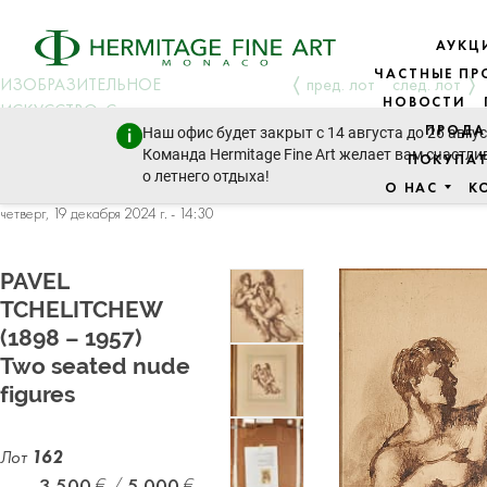
АУКЦ
ЧАСТНЫЕ П
ИЗОБРАЗИТЕЛЬНОЕ
пред. лот
след. лот
НОВОСТИ
ИСКУССТВО: Cовременное
ПРОДА
Наш офис будет закрыт с 14 августа до 26 авгус
искусство и искусство XIX
Команда Hermitage Fine Art желает вам счастли
ПОКУПА
века, искусство Восточной
о летнего отдыха!
Европы, иконы
О НАС
К
четверг, 19 декабря 2024 г. - 14:30
PAVEL
TCHELITCHEW
(1898 – 1957)
Two seated nude
figures
Лот
162
3 500
5 000