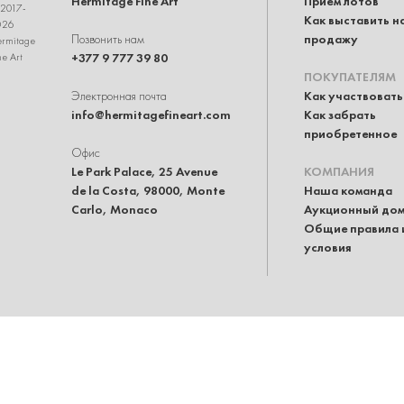
Hermitage Fine Art
Приём лотов
2017-
Как выставить н
026
Позвонить нам
продажу
rmitage
+377 9 777 39 80
ne Art
ПОКУПАТЕЛЯМ
Электронная почта
Как участвовать
info@hermitagefineart.com
Как забрать
приобретенное
Офис
Le Park Palace, 25 Avenue
КОМПАНИЯ
de la Costa, 98000, Monte
Наша команда
Carlo, Monaco
Аукционный до
Общие правила 
условия