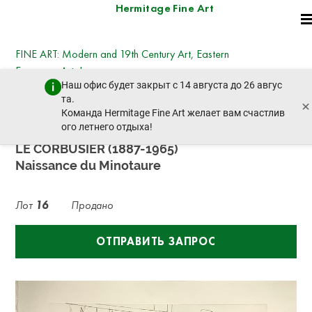
Hermitage Fine Art
FINE ART: Modern and 19th Century Art, Eastern
European Art, Icons
Наш офис будет закрыт с 14 августа до 26 авгус
четверг, 19 декабря 2024 г. - 14:30
та.
×
пред. лот
след. лот
Команда Hermitage Fine Art желает вам счастлив
ого летнего отдыха!
LE CORBUSIER (1887-1965)
Naissance du Minotaure
Лот
16
Продано
ОТПРАВИТЬ ЗАПРОС