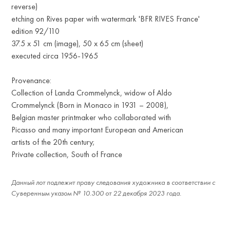
reverse)
etching on Rives paper with watermark 'BFR RIVES France'
edition 92/110
37.5 x 51 cm (image), 50 x 65 cm (sheet)
executed circa 1956-1965
Provenance:
Collection of Landa Crommelynck, widow of Aldo
Crommelynck (Born in Monaco in 1931 – 2008),
Belgian master printmaker who collaborated with
Picasso and many important European and American
artists of the 20th century;
Private collection, South of France
Данный лот подлежит праву следования художника в соответствии с
Суверенным указом № 10.300 от 22 декабря 2023 года.