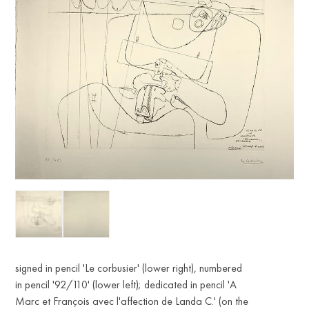
signed in pencil 'Le corbusier' (lower right), numbered
in pencil '92/110' (lower left); dedicated in pencil 'A
Marc et François avec l'affection de Landa C.' (on the