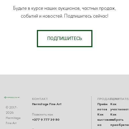
Будьте в курсе наших аукционов, частных продаж,
событий и новостей. Подпишитесь сейчас!
ПОДПИШИТЕСЬ
КОНТАКТ
ПРОДАВЦАМ
ПОКУПАТЕ
Hermitage Fine Art
Приём
Как
© 2017-
лотов
участвоват
2026
Как
Как
Позвонить нам
Hermitage
+377 9 777 39 80
выставить
забрать
Fine Art
на
приобрете