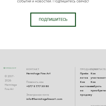
событий и новостей. Подпишитесь сейчас!
ПОДПИШИТЕСЬ
КОНТАКТ
ПРОДАВЦАМ
ПОКУПАТЕ
Hermitage Fine Art
Приём
Как
© 2017-
лотов
участвоват
2026
Как
Как
Позвонить нам
Hermitage
+377 9 777 39 80
выставить
забрать
Fine Art
на
приобрете
продажу
Электронная почта
info@hermitagefineart.com
КОМПАНИ