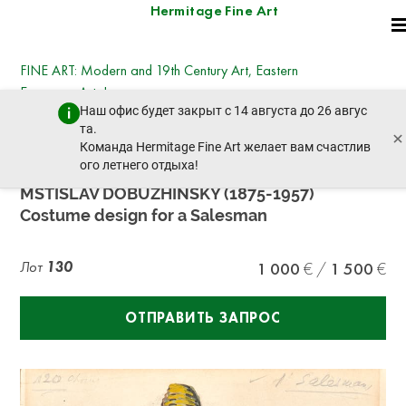
Hermitage Fine Art
FINE ART: Modern and 19th Century Art, Eastern
European Art, Icons
Наш офис будет закрыт с 14 августа до 26 авгус
четверг, 19 декабря 2024 г. - 14:30
та.
×
пред. лот
след. лот
Команда Hermitage Fine Art желает вам счастлив
ого летнего отдыха!
MSTISLAV DOBUZHINSKY (1875-1957)
Costume design for a Salesman
Лот
130
1 000
1 500
ОТПРАВИТЬ ЗАПРОС