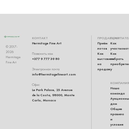
КОНТАКТ
ПРОДАВЦАМ
ПОКУПАТЕ
Hermitage Fine Art
Приём
Как
© 2017-
лотов
участвоват
2026
Как
Как
Позвонить нам
Hermitage
+377 9 777 39 80
выставить
забрать
Fine Art
на
приобрете
продажу
Электронная почта
info@hermitagefineart.com
КОМПАНИ
Офис
Наша
Le Park Palace, 25 Avenue
команда
de la Costa, 98000, Monte
Аукционны
Carlo, Monaco
дом
Общие
правила
и
условия