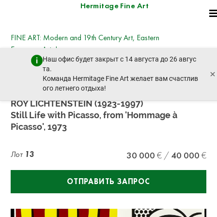
Hermitage Fine Art
FINE ART: Modern and 19th Century Art, Eastern
European Art, Icons
Наш офис будет закрыт с 14 августа до 26 авгус
четверг, 19 декабря 2024 г. - 14:30
та.
×
пред. лот
след. лот
Команда Hermitage Fine Art желает вам счастлив
ого летнего отдыха!
ROY LICHTENSTEIN (1923-1997)
Still Life with Picasso, from 'Hommage à
Picasso', 1973
Лот
13
30 000
40 000
ОТПРАВИТЬ ЗАПРОС