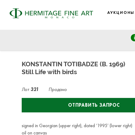
АУКЦИОНЫ
Fine Art - Old Masters, 19th Century, Modern and Contempo
среда, 28 июня 2023 г. - 14:30
KONSTANTIN TOTIBADZE (B. 1969)
Still Life with birds
Лот
321
Продано
ОТПРАВИТЬ ЗАПРОС
signed in Georgian (upper right), dated ‘1995’ (lower right)
oil on canvas