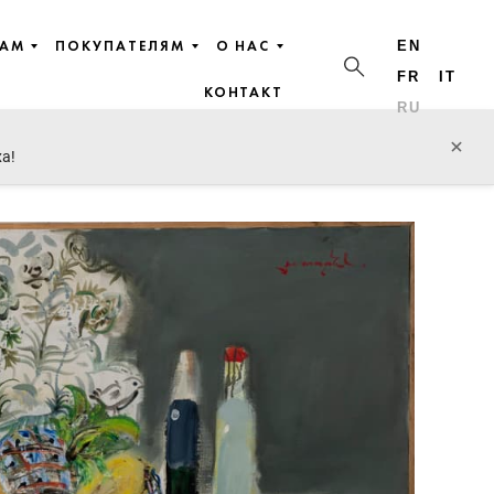
ЦАМ
ПОКУПАТЕЛЯМ
О НАС
EN
FR
IT
КОНТАКТ
RU
пред. лот
след. лот
×
ха!