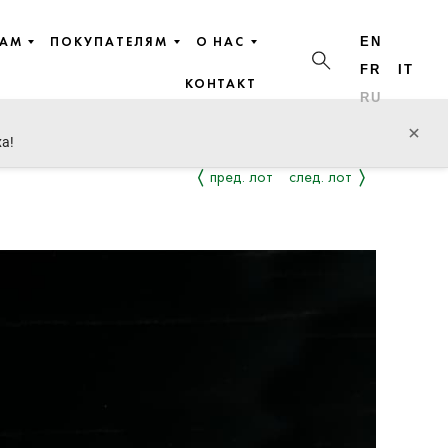
ЦАМ
ПОКУПАТЕЛЯМ
О НАС
EN
FR
IT
КОНТАКТ
RU
×
ха!
пред. лот
след. лот