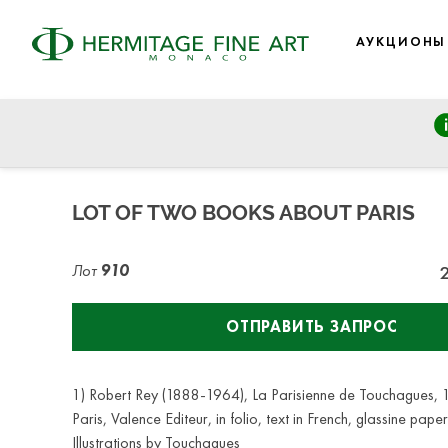
АУКЦИОНЫ
Autographs, Manuscripts and Photographs
среда, 8 июля 2020 г. - 17:00
LOT OF TWO BOOKS ABOUT PARIS
Лот
910
ОТПРАВИТЬ ЗАПРОС
1) Robert Rey (1888-1964), La Parisienne de Touchagues,
Paris, Valence Editeur, in folio, text in French, glassine pape
Illustrations by Touchagues