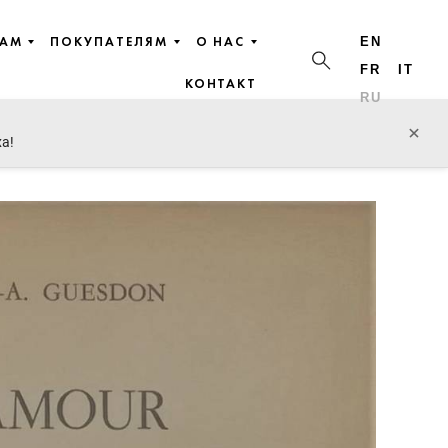
ЦАМ
ПОКУПАТЕЛЯМ
О НАС
EN
FR
IT
КОНТАКТ
RU
пред. лот
след. лот
×
ха!