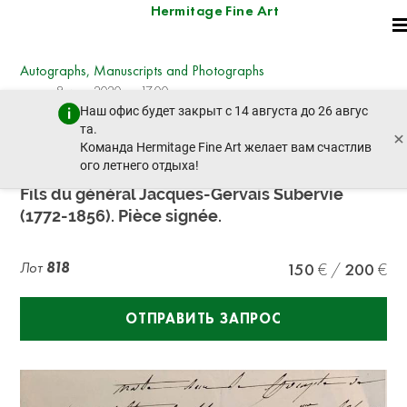
Hermitage Fine Art
Autographs, Manuscripts and Photographs
среда, 8 июля 2020 г. - 17:00
Наш офис будет закрыт с 14 августа до 26 авгус
пред. лот
след. лот
та.
×
Команда Hermitage Fine Art желает вам счастлив
ого летнего отдыха!
GÉNÉRAL SUBERVIE.
Fils du général Jacques-Gervais Subervie
(1772-1856). Pièce signée.
Лот
818
150
200
ОТПРАВИТЬ ЗАПРОС