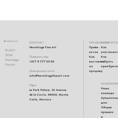
КОНТАКТ
ПРОДАВЦАМ
ПОКУПАТЕ
Hermitage Fine Art
Приём
Как
© 2017-
лотов
участвоват
2026
Как
Как
Позвонить нам
Hermitage
+377 9 777 39 80
выставить
забрать
Fine Art
на
приобрете
продажу
Электронная почта
info@hermitagefineart.com
КОМПАНИ
Офис
Наша
Le Park Palace, 25 Avenue
команда
de la Costa, 98000, Monte
Аукционны
Carlo, Monaco
дом
Общие
правила
и