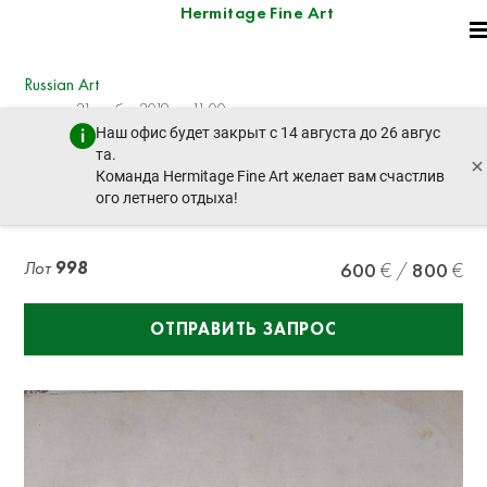
Hermitage Fine Art
Russian Art
четверг, 21 ноября 2019 г. - 11:00
Наш офис будет закрыт с 14 августа до 26 авгус
пред. лот
след. лот
та.
×
Команда Hermitage Fine Art желает вам счастлив
ого летнего отдыха!
GOLITSYNSKI, Alexandre. Les types de rue
Лот
998
600
800
ОТПРАВИТЬ ЗАПРОС