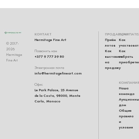
КОНТАКТ
ПРОДАВЦАМ
ПОКУПАТЕ
Hermitage Fine Art
Приём
Как
© 2017-
лотов
участвоват
2026
Как
Как
Позвонить нам
Hermitage
+377 9 777 39 80
выставить
забрать
Fine Art
на
приобрете
продажу
Электронная почта
info@hermitagefineart.com
КОМПАНИ
Офис
Наша
Le Park Palace, 25 Avenue
команда
de la Costa, 98000, Monte
Аукционны
Carlo, Monaco
дом
Общие
правила
и
условия