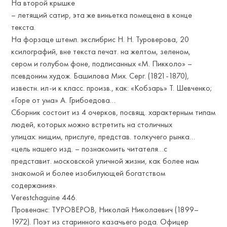
На второй крышке
– летящий сатир, эта же виньетка помещена в конце
текста.
На форзаце штемп. экслибрис Н. Н. Туроверова, 20
ксилографий, вне текста печат. на желтом, зеленом,
сером и голубом фоне, подписанных «М. Пикколо» –
псевдоним худож. Башилова Мих. Серг. (1821-1870),
известн. ил-и к класс. произв., как: «Кобзарь» Т. Шевченко;
«Горе от ума» А. Грибоедова…
Сборник состоит из 4 очерков, посвящ. характерным типам
людей, которых можно встретить на столичных
улицах: нищим, прислуге, представ. толкучего рынка…
«цель нашего изд. – познакомить читателя…с
представит. московской уличной жизни, как более нам
знакомой и более изобилующей богатством
содержания».
Verestchaguine 446.
Провенанс: ТУРОВЕРОВ, Николай Николаевич (1899–
1972). Поэт из старинного казачьего рода. Офицер