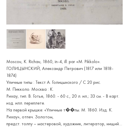
Moscou, K. Richau, 1860, in-4, ill. par «M. Pikkolo».
ГОЛИЦЫНСКИЙ, Александр Петрович (1817 или 1818-
1874)
Уличные типы : Текст А. Голицынского / С 20 рис.
М. Пикколо. Москва : К.
Рихау, тип. В. Готье, 1860. - 60 с., 20 л. ил.; 33 см. - В карт.
изд. илл. переплете.
На первой крышке: «Уличные т��пы. М. 1860. Изд. К.
Рихау», отпеч. Золотом,
предст. толпу – мастеровой, художник, литератор, нищий…