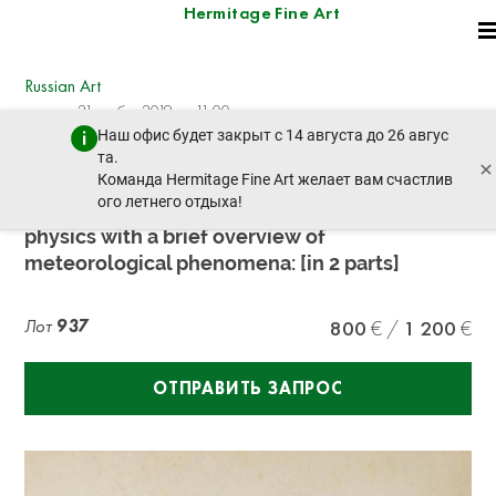
Hermitage Fine Art
Russian Art
четверг, 21 ноября 2019 г. - 11:00
Наш офис будет закрыт с 14 августа до 26 авгус
пред. лот
след. лот
та.
×
Команда Hermitage Fine Art желает вам счастлив
ого летнего отдыха!
GANO ADOLF (1804-1887) Full course of
physics with a brief overview of
meteorological phenomena: [in 2 parts]
Лот
937
800
1 200
ОТПРАВИТЬ ЗАПРОС