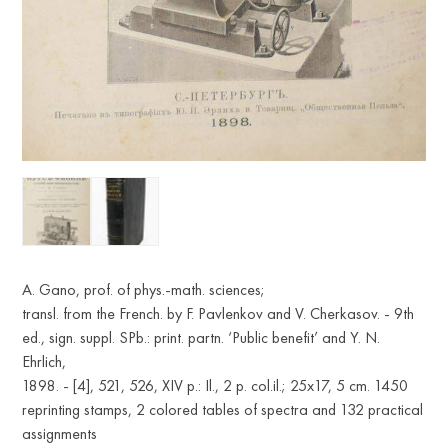
A. Gano, prof. of phys.-math. sciences;
transl. from the French. by F. Pavlenkov and V. Cherkasov. - 9th
ed., sign. suppl. SPb.: print. partn. ‘Public benefit’ and Y. N.
Ehrlich,
1898. - [4], 521, 526, XIV p.: Il., 2 p. col.il.; 25x17, 5 cm. 1450
reprinting stamps, 2 colored tables of spectra and 132 practical
assignments