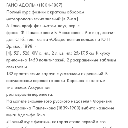
ГАНО АДОЛЬФ (1804-1887)
Полный курс физики с кратким обзором
метеорологических явлений: [в 2-х ч.]
А. Гано, проф. физ.-матем. наук; пер. с
франц. Ф. Павленкова и В. Черкасова. - 9-е изд., значит.
доп. СПб.: тип. тов-ва «Общественная польза» и Ю.Н.
Эрлиха, 1898. -
[4], 521, 526, XIV с.: ил., 2 л. цв. ил.; 25х17,5 см. К курсу
приложено 1450 политипажей, 2 раскрашенные таблицы
спектров и
132 практические задачи с указанием их решений. В
полукожаном переплёте эпохи. Корешок с золотым
тиснением. Аккуратная
реставрация переплёта.
На могиле знаменитого русского издателя Флорентия
Федоровича Павленкова (1839-1900) выбито название
книги Адольфа Гано
«Полный курс физики», которая стала первой в его