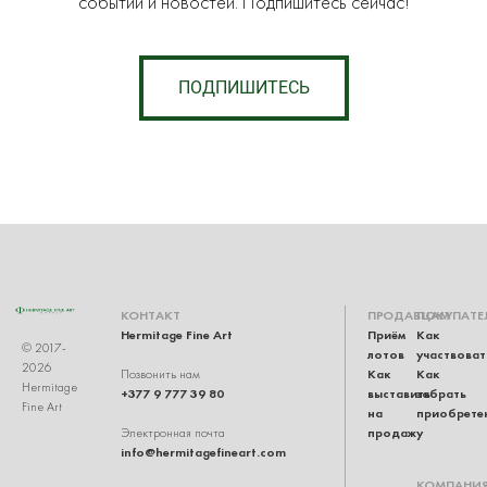
событий и новостей. Подпишитесь сейчас!
ПОДПИШИТЕСЬ
КОНТАКТ
ПРОДАВЦАМ
ПОКУПАТЕ
Hermitage Fine Art
Приём
Как
© 2017-
лотов
участвоват
2026
Как
Как
Позвонить нам
Hermitage
+377 9 777 39 80
выставить
забрать
Fine Art
на
приобрете
продажу
Электронная почта
info@hermitagefineart.com
КОМПАНИ