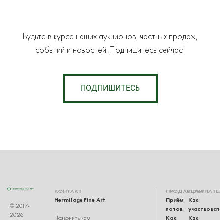
Будьте в курсе наших аукционов, частных продаж,
событий и новостей. Подпишитесь сейчас!
ПОДПИШИТЕСЬ
КОНТАКТ
ПРОДАВЦАМ
ПОКУПАТЕ
Hermitage Fine Art
Приём
Как
© 2017-
лотов
участвоват
2026
Как
Как
Позвонить нам