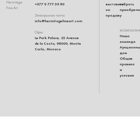
Hermitage
+377 9 777 39 80
выставить
забрать
Fine Art
на
приобрете
продажу
Электронная почта
info@hermitagefineart.com
КОМПАНИ
Офис
Наша
Le Park Palace, 25 Avenue
команда
de la Costa, 98000, Monte
Аукционны
Carlo, Monaco
дом
Общие
правила
и
условия