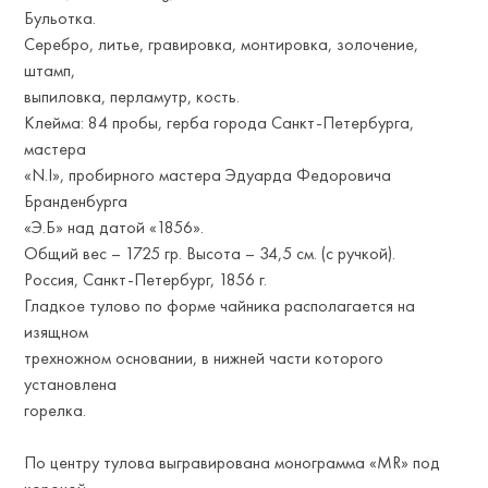
Бульотка.
Серебро, литье, гравировка, монтировка, золочение,
штамп,
выпиловка, перламутр, кость.
Клейма: 84 пробы, герба города Санкт-Петербурга,
мастера
«N.I», пробирного мастера Эдуарда Федоровича
Бранденбурга
«Э.Б» над датой «1856».
Общий вес – 1725 гр. Высота – 34,5 см. (с ручкой).
Россия, Санкт-Петербург, 1856 г.
Гладкое тулово по форме чайника располагается на
изящном
трехножном основании, в нижней части которого
установлена
горелка.
По центру тулова выгравирована монограмма «МR» под