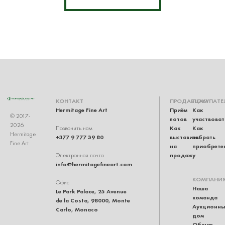
КОНТАКТ
ПРОДАВЦАМ
ПОКУПАТЕ
Hermitage Fine Art
Приём
Как
© 2017-
лотов
участвоват
2026
Как
Как
Позвонить нам
Hermitage
+377 9 777 39 80
выставить
забрать
Fine Art
на
приобрете
продажу
Электронная почта
info@hermitagefineart.com
КОМПАНИ
Офис
Наша
Le Park Palace, 25 Avenue
команда
de la Costa, 98000, Monte
Аукционны
Carlo, Monaco
дом
Общие