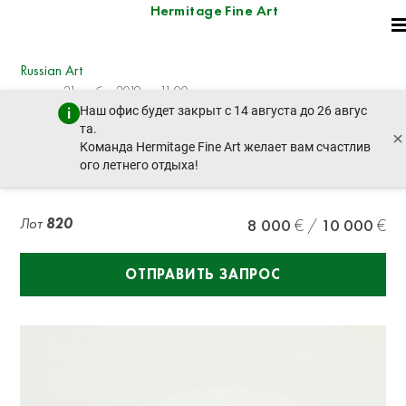
Hermitage Fine Art
Russian Art
четверг, 21 ноября 2019 г. - 11:00
Наш офис будет закрыт с 14 августа до 26 авгус
пред. лот
след. лот
та.
×
Команда Hermitage Fine Art желает вам счастлив
ого летнего отдыха!
A silver bouillotte
Лот
820
8 000
10 000
ОТПРАВИТЬ ЗАПРОС