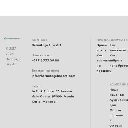
КОНТАКТ
ПРОДАВЦАМ
ПОКУПАТЕ
Hermitage Fine Art
Приём
Как
© 2017-
лотов
участвоват
2026
Как
Как
Позвонить нам
Hermitage
+377 9 777 39 80
выставить
забрать
Fine Art
на
приобрете
продажу
Электронная почта
info@hermitagefineart.com
КОМПАНИ
Офис
Наша
Le Park Palace, 25 Avenue
команда
de la Costa, 98000, Monte
Аукционны
Carlo, Monaco
дом
Общие
правила
и
условия