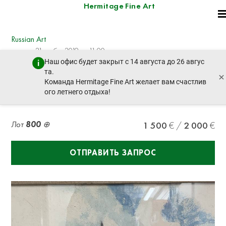
Hermitage Fine Art
Russian Art
четверг, 21 ноября 2019 г. - 11:00
Наш офис будет закрыт с 14 августа до 26 авгус
пред. лот
след. лот
та.
×
Команда Hermitage Fine Art желает вам счастлив
ого летнего отдыха!
ISRAEL ABRAMOFSKY (1888-1975)
Лот
800
1 500
2 000
ОТПРАВИТЬ ЗАПРОС