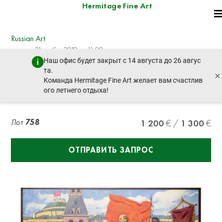
Hermitage Fine Art
Russian Art
четверг, 21 ноября 2019 г. - 11:00
Наш офис будет закрыт с 14 августа до 26 авгус
пред. лот
след. лот
та.
×
Команда Hermitage Fine Art желает вам счастлив
ого летнего отдыха!
SERGEI PUSTOVOJT (1945-1992)
Лот
758
1 200
1 300
ОТПРАВИТЬ ЗАПРОС