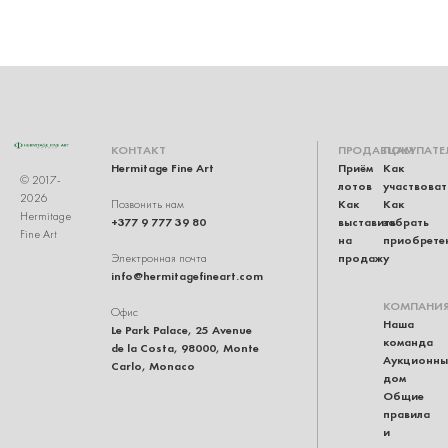
КОНТАКТ
ПРОДАВЦАМ
ПОКУПАТЕ
Hermitage Fine Art
Приём
Как
© 2017-
лотов
участвоват
2026
Как
Как
Позвонить нам
Hermitage
+377 9 777 39 80
выставить
забрать
Fine Art
на
приобрете
продажу
Электронная почта
info@hermitagefineart.com
КОМПАНИ
Офис
Наша
Le Park Palace, 25 Avenue
команда
de la Costa, 98000, Monte
Аукционны
Carlo, Monaco
дом
Общие
правила
и