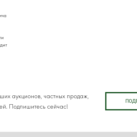
ича
ти
одит
аших аукционов, частных продаж,
ПОД
ей. Подпишитесь сейчас!