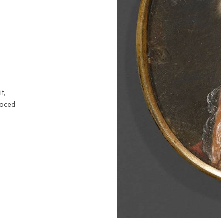
t,
raced