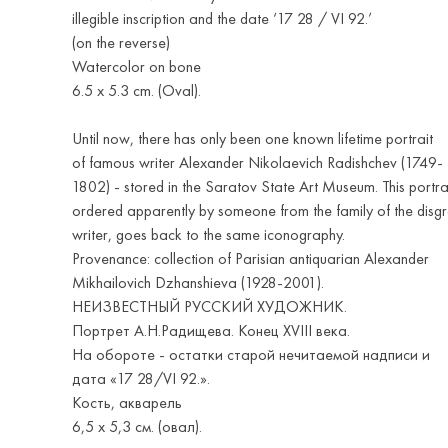
illegible inscription and the date ‘17 28 / VI 92.’
(on the reverse)
Watercolor on bone
6.5 x 5.3 cm. (Oval).
Until now, there has only been one known lifetime portrait
of famous writer Alexander Nikolaevich Radishchev (1749-
1802) - stored in the Saratov State Art Museum. This portrai
ordered apparently by someone from the family of the disg
writer, goes back to the same iconography.
Provenance: collection of Parisian antiquarian Alexander
Mikhailovich Dzhanshieva (1928-2001).
НЕИЗВЕСТНЫЙ РУССКИЙ ХУДОЖНИК.
Портрет А.Н.Радищева. Конец XVIII века.
На обороте - остатки старой нечитаемой надписи и
дата «17 28/VI 92.».
Кость, акварель
6,5 х 5,3 см. (овал).