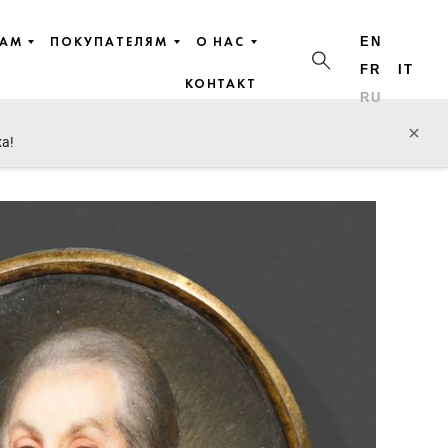
ЦАМ
ПОКУПАТЕЛЯМ
О НАС
EN
FR
IT
КОНТАКТ
RU
пред. лот
след. лот
×
ха!