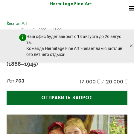
Hermitage Fine Art
Russian Art
четверг, 21 ноября 2019 г. - 11:00
Наш офис будет закрыт с 14 августа до 26 авгус
пред. лот
след. лот
та.
×
Команда Hermitage Fine Art желает вам счастлив
ого летнего отдыха!
NIKOLAI PETROVICH BOGDANOV-BELSKY
(1868–1945)
Лот
703
17 000
20 000
ОТПРАВИТЬ ЗАПРОС