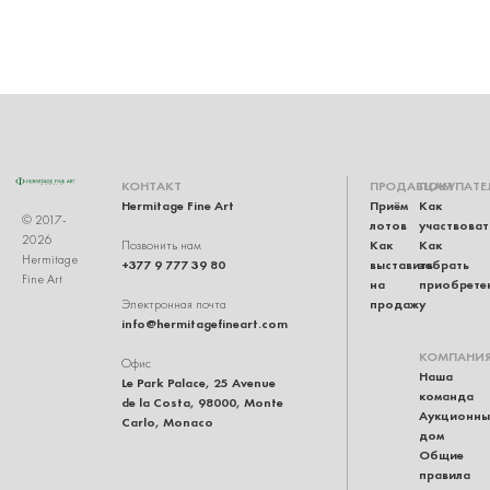
КОНТАКТ
ПРОДАВЦАМ
ПОКУПАТЕ
Hermitage Fine Art
Приём
Как
© 2017-
лотов
участвоват
2026
Как
Как
Позвонить нам
Hermitage
+377 9 777 39 80
выставить
забрать
Fine Art
на
приобрете
продажу
Электронная почта
info@hermitagefineart.com
КОМПАНИ
Офис
Наша
Le Park Palace, 25 Avenue
команда
de la Costa, 98000, Monte
Аукционны
Carlo, Monaco
дом
Общие
правила