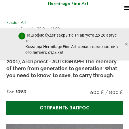
Hermitage Fine Art
Russian Art
четверг, 21 ноября 2019 г. - 11:00
Наш офис будет закрыт с 14 августа до 26 авгус
пред. лот
след. лот
та.
×
Команда Hermitage Fine Art желает вам счастлив
ого летнего отдыха!
KISELEV ALEXANDER NIKOLAEVICH (1909-
2001), Archpriest - AUTOGRAPH The memory
of them from generation to generation: what
you need to know, to save, to carry through.
Лот
1093
600
800
ОТПРАВИТЬ ЗАПРОС