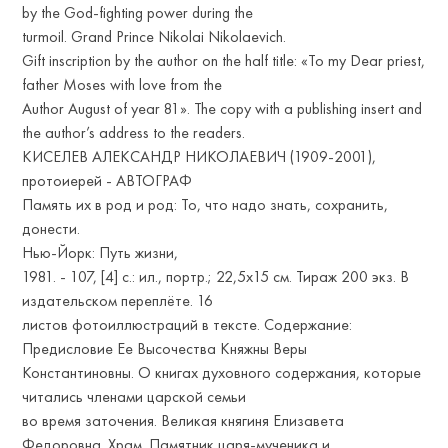
by the God-fighting power during the
turmoil. Grand Prince Nikolai Nikolaevich.
Gift inscription by the author on the half title: «To my Dear priest,
father Moses with love from the
Author August of year 81». The copy with a publishing insert and
the author’s address to the readers.
КИСЕЛЕВ АЛЕКСАНДР НИКОЛАЕВИЧ (1909-2001),
протоиерей - АВТОГРАФ
Память их в род и род: То, что надо знать, сохранить,
донести.
Нью-Йорк: Путь жизни,
1981. - 107, [4] с.: ил., портр.; 22,5х15 см. Тираж 200 экз. В
издательском переплёте. 16
листов фотоиллюстраций в тексте. Содержание:
Предисловие Ее Высочества Княжны Веры
Константиновны. О книгах духовного содержания, которые
читались членами царской семьи
во время заточения. Великая княгиня Елизавета
Федоровна. Храм. Памятник царя-мученика и