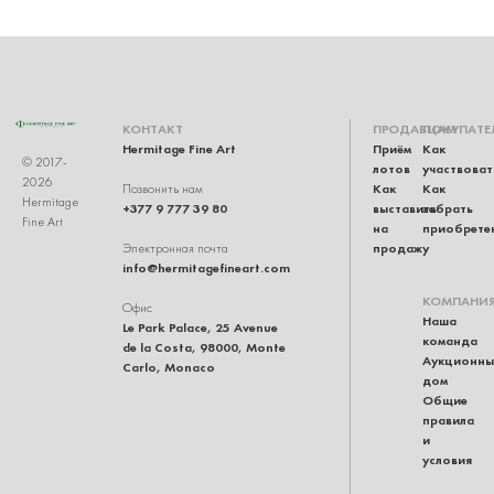
КОНТАКТ
ПРОДАВЦАМ
ПОКУПАТЕ
Hermitage Fine Art
Приём
Как
© 2017-
лотов
участвоват
2026
Как
Как
Позвонить нам
Hermitage
+377 9 777 39 80
выставить
забрать
Fine Art
на
приобрете
продажу
Электронная почта
info@hermitagefineart.com
КОМПАНИ
Офис
Наша
Le Park Palace, 25 Avenue
команда
de la Costa, 98000, Monte
Аукционны
Carlo, Monaco
дом
Общие
правила
и
условия