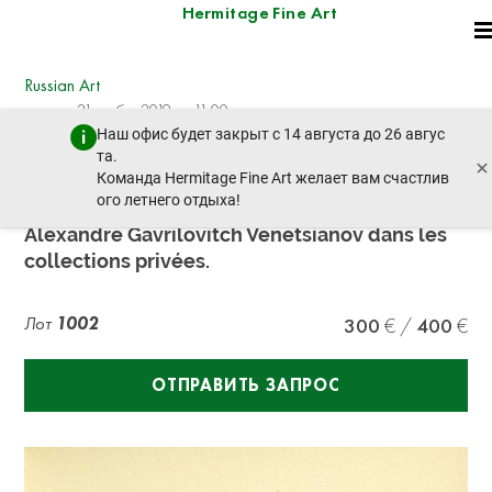
Hermitage Fine Art
Russian Art
четверг, 21 ноября 2019 г. - 11:00
Наш офис будет закрыт с 14 августа до 26 авгус
пред. лот
след. лот
та.
×
Команда Hermitage Fine Art желает вам счастлив
ого летнего отдыха!
WRANGEL, Nicolas, baron (1880-1915)
Alexandre Gavrilovitch Venetsianov dans les
collections privées.
Лот
1002
300
400
ОТПРАВИТЬ ЗАПРОС