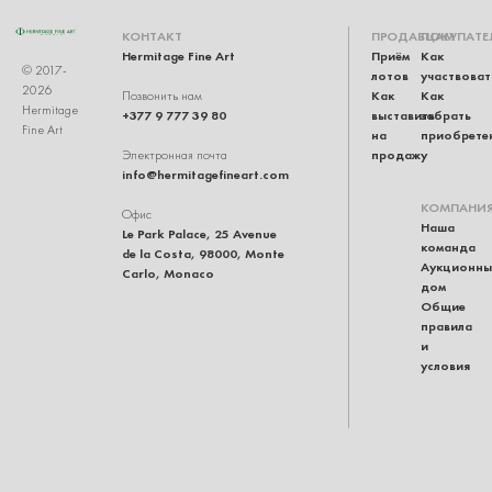
КОНТАКТ
ПРОДАВЦАМ
ПОКУПАТЕ
Hermitage Fine Art
Приём
Как
© 2017-
лотов
участвоват
2026
Как
Как
Позвонить нам
Hermitage
+377 9 777 39 80
выставить
забрать
Fine Art
на
приобрете
продажу
Электронная почта
info@hermitagefineart.com
КОМПАНИ
Офис
Наша
Le Park Palace, 25 Avenue
команда
de la Costa, 98000, Monte
Аукционны
Carlo, Monaco
дом
Общие
правила
и
условия