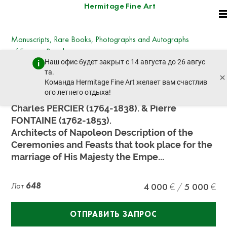
Hermitage Fine Art
Manuscripts, Rare Books, Photographs and Autographs
of Famous People
Наш офис будет закрыт с 14 августа до 26 авгус
суббота, 30 июня 2018 г. - 11:00
та.
×
пред. лот
след. лот
Команда Hermitage Fine Art желает вам счастлив
ого летнего отдыха!
Charles PERCIER (1764-1838). & Pierre
FONTAINE (1762-1853).
Architects of Napoleon Description of the
Ceremonies and Feasts that took place for the
marriage of His Majesty the Empe...
Лот
648
4 000
5 000
ОТПРАВИТЬ ЗАПРОС