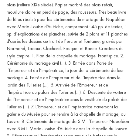
plats (reliure XIXe siècle). Papier marbré des plats refait,
mouillure claire en pied de page, des rousseurs. Très beau livre
de fêtes réalisé pour les cérémonies du mariage de Napoléon
avec Marie-Louise d’Autriche, comprenant : 45 pp. de textes, 1
pp. d’explications des planches, suivie de 2 plans et 11 planches
d'après les dessins au trait de Percier et Fontaine, gravés par
Normand, Lacour, Clochard, Pauquet et Bance. Createurs du
style Empire. 1. Plan de la chapelle du mariage. Frontispice. 2.
Cérémonie du mariage civil (…). 3. Entrée dans Parie de
l’Empereur et de l’Impératrice, le jour de la cérémonie de leur
mariage. 4. Entrée de l’Empereur et de l’Impératrice dans le
jardin des Tuileries (…). 5. Arrivée de l’Empereur et de
l’Impératrice au palais des Tuileries (…). 6. Descente de voiture
de l’Empereur et de l’Impératrice sous le vestibule du palais des
Tuileries (…). 7. L’Empereur et de l’Impératrice traversant la
galerie du Musée pour se rendre à la chapelle du mariage, au
Louvre. 8. Cérémonie du mariage de S.M. l’Empereur Napoléon
avec S.M.I. Marie-Louise d’Autriche dans la chapelle du Louvre.
9. L’Empereur et l’Impératrice recevant sur le balcon sur le