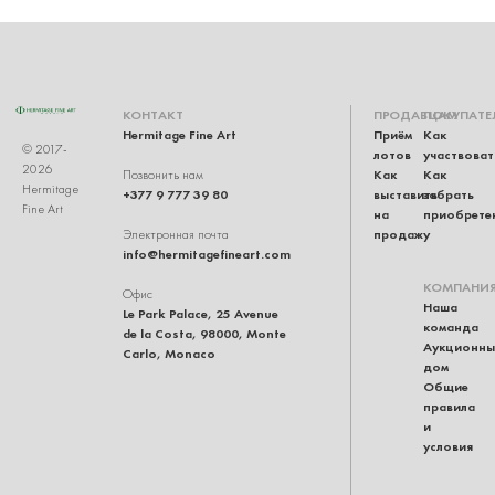
КОНТАКТ
ПРОДАВЦАМ
ПОКУПАТЕ
Hermitage Fine Art
Приём
Как
© 2017-
лотов
участвоват
2026
Как
Как
Позвонить нам
Hermitage
+377 9 777 39 80
выставить
забрать
Fine Art
на
приобрете
продажу
Электронная почта
info@hermitagefineart.com
КОМПАНИ
Офис
Наша
Le Park Palace, 25 Avenue
команда
de la Costa, 98000, Monte
Аукционны
Carlo, Monaco
дом
Общие
правила
и
условия