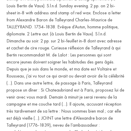
Louis Bertin de Vaux). S.l.n.d. Sunday evening. 2 pp. on 2 bi-
sheet in-8 with address and stamp of red wax. Enclose a letter
from Alexandre Baron de Talleyrand Charles-Maurice de
TALLEYRAND. 1754-1838. Evêque d’Autun, homme politique,
diplomate. 2 Lettre aut. (à Louis Bertin de Vaux). S.l.n.d.
Dimanche au soir. 2 pp. sur 2 bi-feuillet in-8 dont avec adresse
et cachet de cire rouge. Curieuse réflexion de Talleyrand à qui
Bertin recommandait M. de Lalot : Les personnes qui sont
encore jeunes doivent soigner les habitudes des gens âgés.
Depuis que je suis dans le monde, et ma date est Voltaire et
Rousseau, j’ai vu tout ce qui avait ou devait avoir de la célébrité
(…). Dans une autre lettre, de passage à Paris, Talleyrand
propose un dîner : Si Chateaubriand est à Paris, proposez lui de
venir avec vous mardi. Demain à minuit je serai revenu de la
campagne et me couche tard (…). Il ajoute, accusant réception
très tardivement de sa lettre : Nous sommes bien mal ; car elle
est déjà vieille (…). JOINT une lettre d’Alexandre baron de
Talleyrand (1776-1839), neveu de l’ambassadeur :