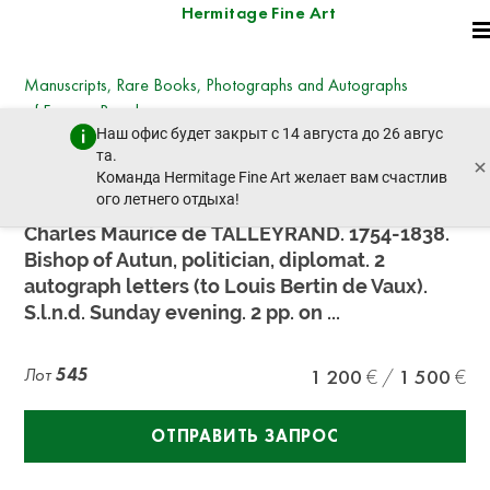
Hermitage Fine Art
Manuscripts, Rare Books, Photographs and Autographs
of Famous People
Наш офис будет закрыт с 14 августа до 26 авгус
суббота, 30 июня 2018 г. - 11:00
та.
×
пред. лот
след. лот
Команда Hermitage Fine Art желает вам счастлив
ого летнего отдыха!
Charles Maurice de TALLEYRAND. 1754-1838.
Bishop of Autun, politician, diplomat. 2
autograph letters (to Louis Bertin de Vaux).
S.l.n.d. Sunday evening. 2 pp. on ...
Лот
545
1 200
1 500
ОТПРАВИТЬ ЗАПРОС