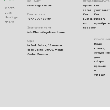
КОНТАКТ
ПРОДАВЦАМ
ПОКУПАТЕ
Hermitage Fine Art
Приём
Как
© 2017-
лотов
участвоват
2026
Как
Как
Позвонить нам
Hermitage
+377 9 777 39 80
выставить
забрать
Fine Art
на
приобрете
продажу
Электронная почта
info@hermitagefineart.com
КОМПАНИ
Офис
Наша
Le Park Palace, 25 Avenue
команда
de la Costa, 98000, Monte
Аукционны
Carlo, Monaco
дом
Общие
правила
и
условия