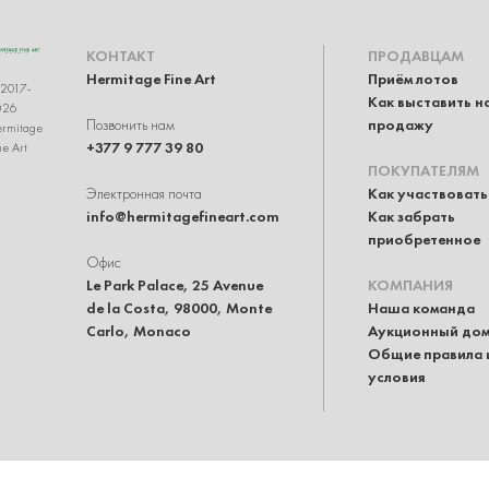
КОНТАКТ
ПРОДАВЦАМ
Hermitage Fine Art
Приём лотов
2017-
Как выставить н
026
Позвонить нам
продажу
rmitage
+377 9 777 39 80
ne Art
ПОКУПАТЕЛЯМ
Электронная почта
Как участвовать
info@hermitagefineart.com
Как забрать
приобретенное
Офис
Le Park Palace, 25 Avenue
КОМПАНИЯ
de la Costa, 98000, Monte
Наша команда
Carlo, Monaco
Аукционный до
Общие правила 
условия