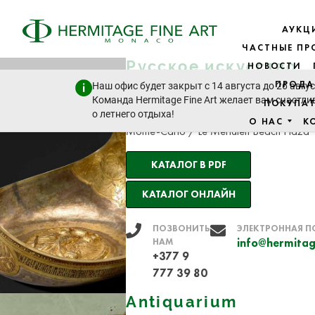
АУКЦ
ЧАСТНЫЕ П
Русское искусство
НОВОСТИ
четверг, 21 ноября 2019 -
ПРОДА
Наш офис будет закрыт с 14 августа до 26 авгус
Команда Hermitage Fine Art желает вам счастли
ПОКУПА
11:00
о летнего отдыха!
О НАС
К
Monte-Carlo / Le Méridien Beach Plaza
КАТАЛОГ В PDF
КАТАЛОГ ОНЛАЙН
ПОЗВОНИТЬ
ЭЛЕКТРОННАЯ П
НАМ
info@hermitag
+377 9
777 39 80
Antiquarium