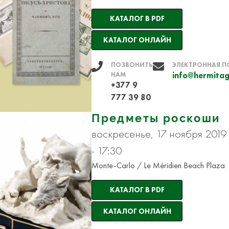
КАТАЛОГ В PDF
КАТАЛОГ ОНЛАЙН
ПОЗВОНИТЬ
ЭЛЕКТРОННАЯ П
НАМ
info@hermitag
+377 9
777 39 80
Предметы роскоши
воскресенье, 17 ноября 2019
- 17:30
Monte-Carlo / Le Méridien Beach Plaza
КАТАЛОГ В PDF
КАТАЛОГ ОНЛАЙН