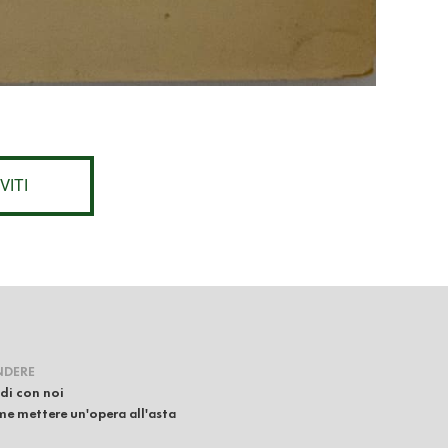
VITI
NDERE
di con noi
e mettere un'opera all'asta