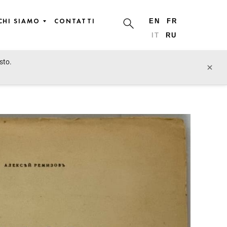
CHI SIAMO
CONTATTI
EN
FR
IT
RU
sto.
§ Works on
lotto precedente
lotto prossimo
×