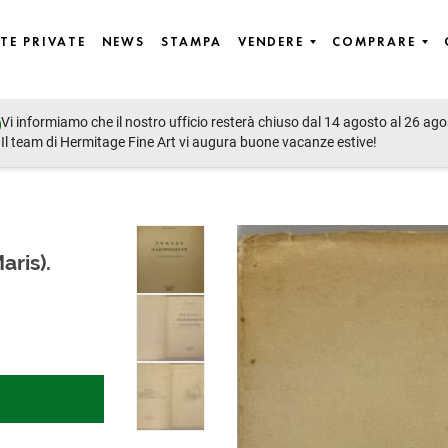
TE PRIVATE
NEWS
STAMPA
VENDERE
COMPRARE
Vi informiamo che il nostro ufficio resterà chiuso dal 14 agosto al 26 ago
, including Russian Books, Rare & Lifetime Editions, Photographs 
Il team di Hermitage Fine Art vi augura buone vacanze estive!
ris).