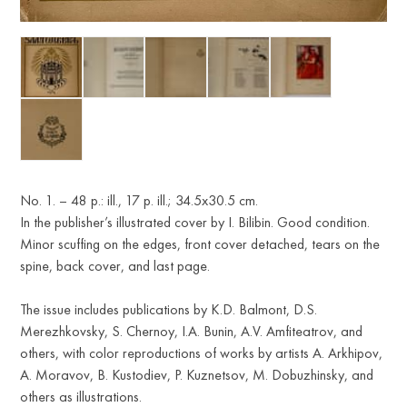
No. 1. – 48 p.: ill., 17 p. ill.; 34.5x30.5 cm.
In the publisher’s illustrated cover by I. Bilibin. Good condition.
Minor scuffing on the edges, front cover detached, tears on the
spine, back cover, and last page.
The issue includes publications by K.D. Balmont, D.S.
Merezhkovsky, S. Chernoy, I.A. Bunin, A.V. Amfiteatrov, and
others, with color reproductions of works by artists A. Arkhipov,
A. Moravov, B. Kustodiev, P. Kuznetsov, M. Dobuzhinsky, and
others as illustrations.