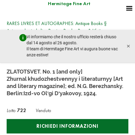
Hermitage Fine Art
RARES LIVRES ET AUTOGRAPHES: Antique Books §
Autographs, including Russian Books, Rare & Lifetime
Vi informiamo che il nostro ufficio resterà chiuso
Editions, Photographs § Works on Paper
dal 14 agosto al 26 agosto.
×
giovedì 23 ottobre 2025 - 14:30
Il team di Hermitage Fine Art vi augura buone vac
lotto precedente
lotto prossimo
anze estive!
ZLATOTSVET. No. 1 [and only]
Zhurnal khudozhestvennyy i literaturnyy [Art
and literary magazine]; ed. N.G. Berezhansky.
Berlin:Izd-vo Olʹgi Dʹyakovoy, 1924.
Lotto
722
Venduto
RICHIEDI INFORMAZIONI