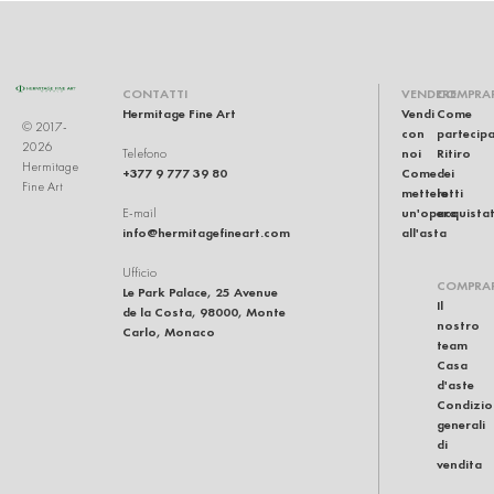
CONTATTI
VENDERE
COMPRA
Hermitage Fine Art
Vendi
Come
© 2017-
con
partecip
2026
noi
Ritiro
Telefono
Hermitage
+377 9 777 39 80
Come
dei
Fine Art
mettere
lotti
un'opera
acquistat
E-mail
info@hermitagefineart.com
all'asta
Ufficio
COMPRA
Le Park Palace, 25 Avenue
Il
de la Costa, 98000, Monte
nostro
Carlo, Monaco
team
Casa
d'aste
Condizio
generali
di
vendita