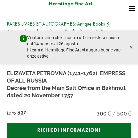
Hermitage Fine Art
RARES LIVRES ET AUTOGRAPHES: Antique Books §
Autographs, including Russian Books, Rare & Lifetime
Vi informiamo che il nostro ufficio resterà chiuso
Editions, Photographs § Works on Paper
dal 14 agosto al 26 agosto.
×
giovedì 23 ottobre 2025 - 14:30
Il team di Hermitage Fine Art vi augura buone vac
lotto precedente
lotto prossimo
anze estive!
ELIZAVETA PETROVNA (1741-1762), EMPRESS
OF ALL RUSSIA
Decree from the Main Salt Office in Bakhmut
dated 20 November 1757.
Lotto
637
300
500
RICHIEDI INFORMAZIONI