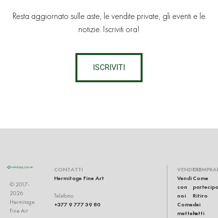
Resta aggiornato sulle aste, le vendite private, gli eventi e le
notizie. Iscriviti ora!
ISCRIVITI
CONTATTI
VENDERE
COMPRA
Hermitage Fine Art
Vendi
Come
© 2017-
con
partecip
2026
noi
Ritiro
Telefono
Hermitage
+377 9 777 39 80
Come
dei
Fine Art
mettere
lotti