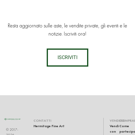
Resta aggiornato sulle aste, le vendite private, gli eventi e le
notizie. Iscriviti ora!
ISCRIVITI
CONTATTI
VENDERE
COMPRA
Hermitage Fine Art
Vendi
Come
© 2017-
con
partecip