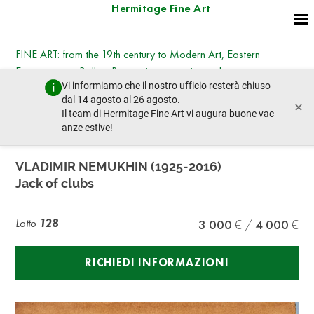
Hermitage Fine Art
FINE ART: from the 19th century to Modern Art, Eastern
European art, Ballets Russes, important icons, Ivan
Vi informiamo che il nostro ufficio resterà chiuso
Shishkin, Larionov, Goncharova, etc
dal 14 agosto al 26 agosto.
×
martedì 9 dicembre 2025 - 10:30
Il team di Hermitage Fine Art vi augura buone vac
lotto precedente
lotto prossimo
anze estive!
VLADIMIR NEMUKHIN (1925-2016)
Jack of clubs
Lotto
128
3 000
4 000
RICHIEDI INFORMAZIONI