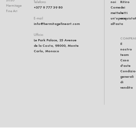
2026
noi
Ritiro
Telefono
Hermitage
+377 9 777 39 80
Come
dei
Fine Art
mettere
lotti
un'opera
acquistat
E-mail
info@hermitagefineart.com
all'asta
Ufficio
COMPRA
Le Park Palace, 25 Avenue
Il
de la Costa, 98000, Monte
nostro
Carlo, Monaco
team
Casa
d'aste
Condizio
generali
di
vendita