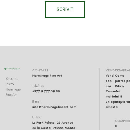
ISCRIVITI
CONTATTI
VENDERE
COMPRA
Hermitage Fine Art
Vendi
Come
© 2017-
con
partecip
2026
noi
Ritiro
Telefono
Hermitage
+377 9 777 39 80
Come
dei
Fine Art
mettere
lotti
un'opera
acquistat
E-mail
info@hermitagefineart.com
all'asta
Ufficio
COMPRA
Le Park Palace, 25 Avenue
Il
de la Costa, 98000, Monte