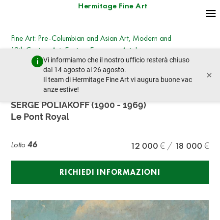
Hermitage Fine Art
Fine Art: Pre-Columbian and Asian Art, Modern and
19th Century Art, Eastern European Art, Icons
Vi informiamo che il nostro ufficio resterà chiuso
lunedì 28 ottobre 2024 - 14:30
dal 14 agosto al 26 agosto.
×
lotto precedente
lotto prossimo
Il team di Hermitage Fine Art vi augura buone vac
anze estive!
SERGE POLIAKOFF (1900 - 1969)
Le Pont Royal
Lotto
46
12 000
18 000
RICHIEDI INFORMAZIONI