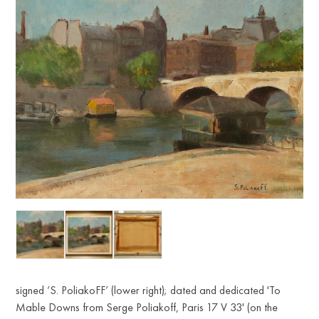
signed ‘S. PoliakoFF’ (lower right); dated and dedicated 'To
Mable Downs from Serge Poliakoff, Paris 17 V 33' (on the