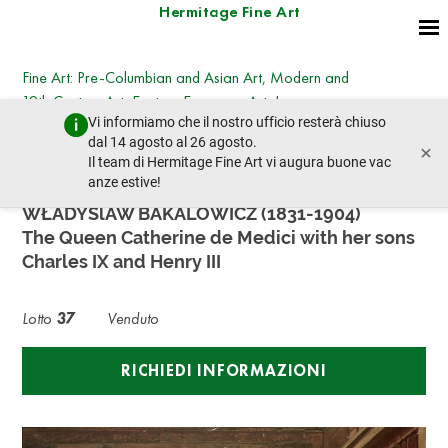
Hermitage Fine Art
Fine Art: Pre-Columbian and Asian Art, Modern and
19th Century Art, Eastern European Art, Icons
Vi informiamo che il nostro ufficio resterà chiuso
lunedì 28 ottobre 2024 - 14:30
dal 14 agosto al 26 agosto.
×
lotto precedente
lotto prossimo
Il team di Hermitage Fine Art vi augura buone vac
anze estive!
WŁADYSlAW BAKALOWICZ (1831-1904)
The Queen Catherine de Medici with her sons
Charles IX and Henry III
Lotto
37
Venduto
RICHIEDI INFORMAZIONI