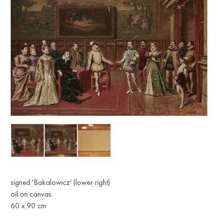
signed 'Bakalowicz' (lower right)
oil on canvas
60 x 90 cm