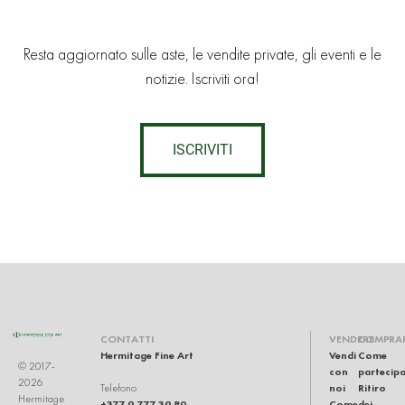
Resta aggiornato sulle aste, le vendite private, gli eventi e le
notizie. Iscriviti ora!
ISCRIVITI
CONTATTI
VENDERE
COMPRA
Hermitage Fine Art
Vendi
Come
© 2017-
con
partecip
2026
noi
Ritiro
Telefono
Hermitage
+377 9 777 39 80
Come
dei