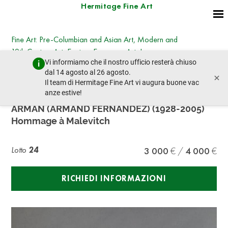
Hermitage Fine Art
Fine Art: Pre-Columbian and Asian Art, Modern and
19th Century Art, Eastern European Art, Icons
Vi informiamo che il nostro ufficio resterà chiuso
lunedì 28 ottobre 2024 - 14:30
dal 14 agosto al 26 agosto.
×
lotto precedente
lotto prossimo
Il team di Hermitage Fine Art vi augura buone vac
anze estive!
ARMAN (ARMAND FERNANDEZ) (1928-2005)
Hommage à Malevitch
Lotto
24
3 000
4 000
RICHIEDI INFORMAZIONI