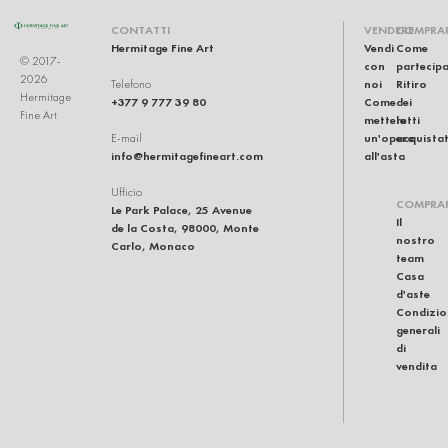
CONTATTI
VENDERE
COMPRA
Hermitage Fine Art
Vendi
Come
© 2017-
con
partecip
2026
noi
Ritiro
Telefono
Hermitage
+377 9 777 39 80
Come
dei
Fine Art
mettere
lotti
un'opera
acquistat
E-mail
info@hermitagefineart.com
all'asta
Ufficio
COMPRA
Le Park Palace, 25 Avenue
Il
de la Costa, 98000, Monte
nostro
Carlo, Monaco
team
Casa
d'aste
Condizio
generali
di
vendita