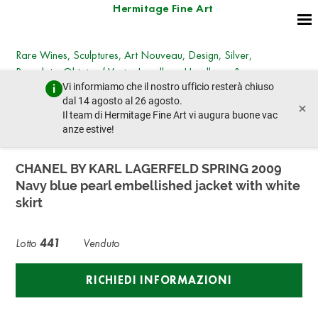
Hermitage Fine Art
Rare Wines, Sculptures, Art Nouveau, Design, Silver,
Porcelain, Objets of Vertu, Jewellery, Handbags &
Vi informiamo che il nostro ufficio resterà chiuso
Fashion
dal 14 agosto al 26 agosto.
×
martedì 26 marzo 2024 - 14:30
Il team di Hermitage Fine Art vi augura buone vac
lotto precedente
lotto prossimo
anze estive!
CHANEL BY KARL LAGERFELD SPRING 2009
Navy blue pearl embellished jacket with white
skirt
Lotto
441
Venduto
RICHIEDI INFORMAZIONI