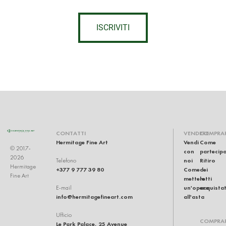
ISCRIVITI
CONTATTI
VENDERE
COMPRA
Hermitage Fine Art
Vendi
Come
© 2017-
con
partecip
2026
noi
Ritiro
Telefono
Hermitage
+377 9 777 39 80
Come
dei
Fine Art
mettere
lotti
un'opera
acquistat
E-mail
info@hermitagefineart.com
all'asta
Ufficio
COMPRA
Le Park Palace, 25 Avenue