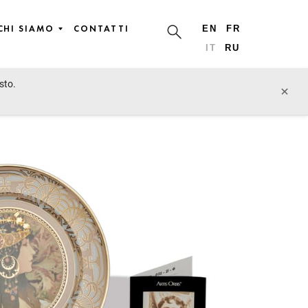
CHI SIAMO
CONTATTI
EN
FR
IT
RU
sto.
lotto precedente
lotto prossimo
×