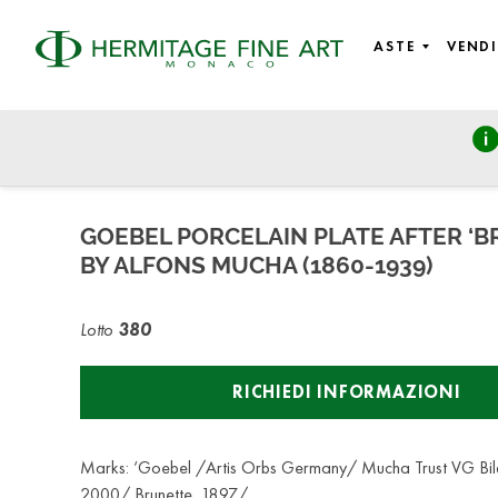
ASTE
VENDI
Rare Wines, Sculptures, Art Nouveau, Design, Silver, Porce
martedì 26 marzo 2024 - 14:30
GOEBEL PORCELAIN PLATE AFTER ‘B
BY ALFONS MUCHA (1860-1939)
Lotto
380
RICHIEDI INFORMAZIONI
Marks: ‘Goebel /Artis Orbs Germany/ Mucha Trust VG Bil
2000/ Brunette, 1897/