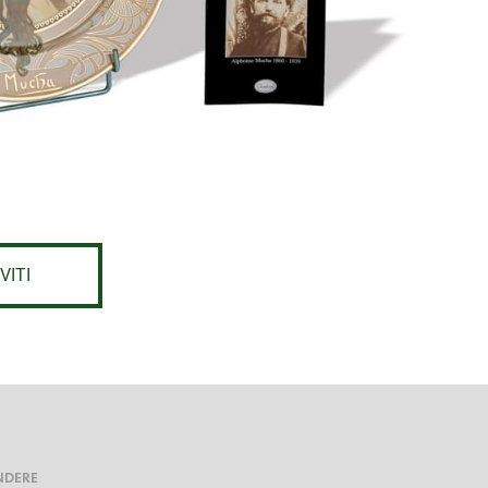
VITI
NDERE