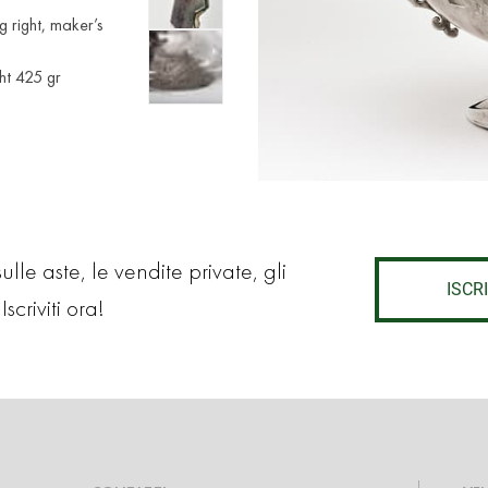
 right, maker’s
ht 425 gr
lle aste, le vendite private, gli
ISCRI
Iscriviti ora!