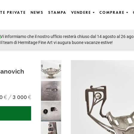
TE PRIVATE
NEWS
STAMPA
VENDERE
COMPRARE
Vi informiamo che il nostro ufficio resterà chiuso dal 14 agosto al 26 ago
lain, Objets of Vertu, Jewellery, Handbags & Fashion
Il team di Hermitage Fine Art vi augura buone vacanze estive!
vanovich
0
3 000