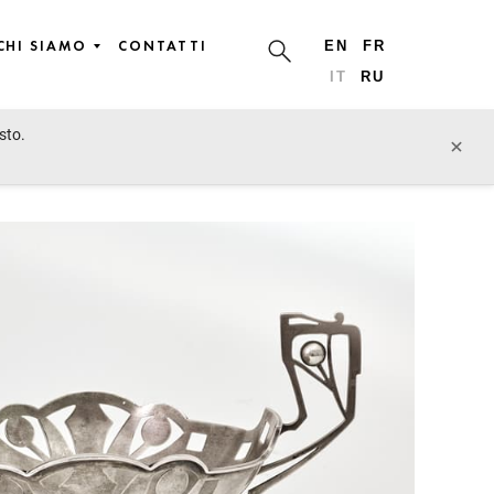
CHI SIAMO
CONTATTI
EN
FR
IT
RU
sto.
lotto precedente
lotto prossimo
×