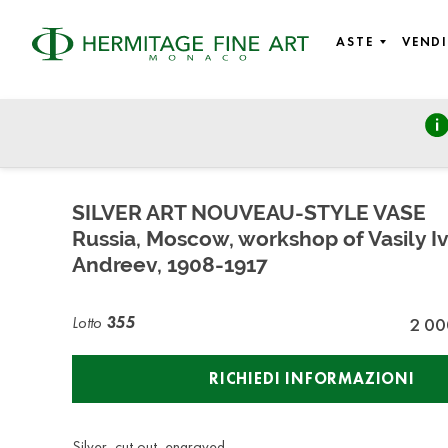
ASTE
VENDI
Rare Wines, Sculptures, Art Nouveau, Design, Silver, Porce
martedì 26 marzo 2024 - 14:30
SILVER ART NOUVEAU-STYLE VASE
Russia, Moscow, workshop of Vasily I
Andreev, 1908-1917
Lotto
355
2 00
RICHIEDI INFORMAZIONI
Silver, cut out, engraved