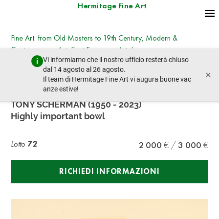
Hermitage Fine Art
Fine Art: from Old Masters to 19th Century, Modern &
Contemporary Art, East European Art, Icons
Vi informiamo che il nostro ufficio resterà chiuso
martedì 25 giugno 2024 - 14:30
dal 14 agosto al 26 agosto.
×
lotto precedente
lotto prossimo
Il team di Hermitage Fine Art vi augura buone vac
anze estive!
TONY SCHERMAN (1950 - 2023)
Highly important bowl
Lotto
72
2 000
3 000
RICHIEDI INFORMAZIONI