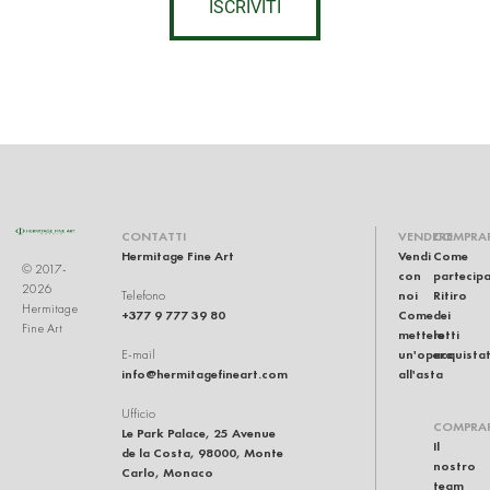
ISCRIVITI
CONTATTI
VENDERE
COMPRA
Hermitage Fine Art
Vendi
Come
© 2017-
con
partecip
2026
noi
Ritiro
Telefono
Hermitage
+377 9 777 39 80
Come
dei
Fine Art
mettere
lotti
un'opera
acquistat
E-mail
info@hermitagefineart.com
all'asta
Ufficio
COMPRA
Le Park Palace, 25 Avenue
Il
de la Costa, 98000, Monte
nostro
Carlo, Monaco
team