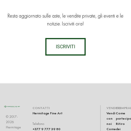
Resta aggiornato sulle aste, le vendite private, gli eventi e le
notizie. Iscriviti ora!
ISCRIVITI
CONTATTI
VENDERE
COMPRA
Hermitage Fine Art
Vendi
Come
© 2017-
con
partecip
2026
noi
Ritiro
Telefono
Hermitage
+377 9 777 39 80
Come
dei