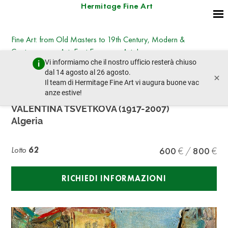
Hermitage Fine Art
Fine Art: from Old Masters to 19th Century, Modern &
Contemporary Art, East European Art, Icons
Vi informiamo che il nostro ufficio resterà chiuso
martedì 25 giugno 2024 - 14:30
dal 14 agosto al 26 agosto.
×
lotto precedente
lotto prossimo
Il team di Hermitage Fine Art vi augura buone vac
anze estive!
VALENTINA TSVETKOVA (1917-2007)
Algeria
Lotto
62
600
800
RICHIEDI INFORMAZIONI