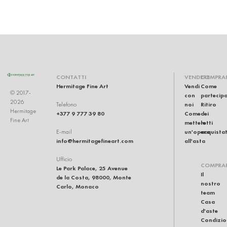
CONTATTI
VENDERE
COMPRA
Hermitage Fine Art
Vendi
Come
© 2017-
con
partecip
2026
noi
Ritiro
Telefono
Hermitage
+377 9 777 39 80
Come
dei
Fine Art
mettere
lotti
un'opera
acquistat
E-mail
info@hermitagefineart.com
all'asta
Ufficio
COMPRA
Le Park Palace, 25 Avenue
Il
de la Costa, 98000, Monte
nostro
Carlo, Monaco
team
Casa
d'aste
Condizio