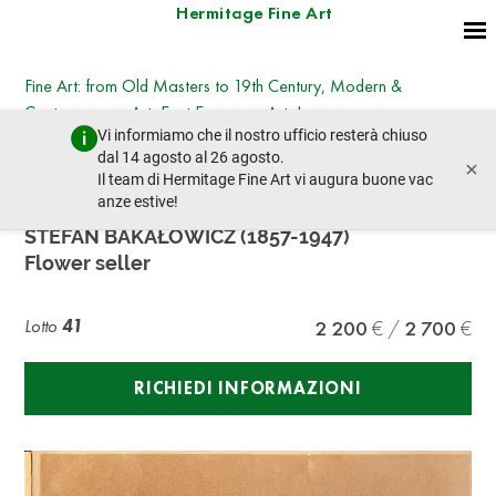
Hermitage Fine Art
Fine Art: from Old Masters to 19th Century, Modern &
Contemporary Art, East European Art, Icons
Vi informiamo che il nostro ufficio resterà chiuso
martedì 25 giugno 2024 - 14:30
dal 14 agosto al 26 agosto.
×
lotto precedente
lotto prossimo
Il team di Hermitage Fine Art vi augura buone vac
anze estive!
STEFAN BAKAŁOWICZ (1857-1947)
Flower seller
Lotto
41
2 200
2 700
RICHIEDI INFORMAZIONI