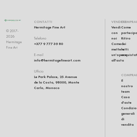
CONTATTI
VENDERE
COMPRA
Hermitage Fine Art
Vendi
Come
© 2017-
con
partecip
2026
noi
Ritiro
Telefono
Hermitage
+377 9 777 39 80
Come
dei
Fine Art
mettere
lotti
un'opera
acquistat
E-mail
info@hermitagefineart.com
all'asta
Ufficio
COMPRA
Le Park Palace, 25 Avenue
Il
de la Costa, 98000, Monte
nostro
Carlo, Monaco
team
Casa
d'aste
Condizio
generali
di
vendita