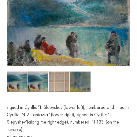
signed in Cyrillic 'T. Slepyshev'(lower left), numbered and titled in
Cyrillic 'N 2. Fantazia.' (lower right), signed in Cyrillic 'T.
Slepyshev'(along the right edge), numbered 'N 133' (on the
reverse)
oil on canvas