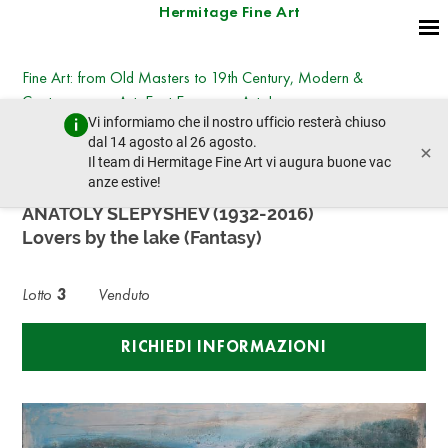
Hermitage Fine Art
Fine Art: from Old Masters to 19th Century, Modern &
Contemporary Art, East European Art, Icons
Vi informiamo che il nostro ufficio resterà chiuso
martedì 25 giugno 2024 - 14:30
dal 14 agosto al 26 agosto.
×
lotto precedente
lotto prossimo
Il team di Hermitage Fine Art vi augura buone vac
anze estive!
ANATOLY SLEPYSHEV (1932-2016)
Lovers by the lake (Fantasy)
Lotto
3
Venduto
RICHIEDI INFORMAZIONI