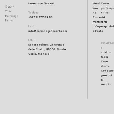
Hermitage Fine Art
Vendi
Come
© 2017-
con
partecip
2026
noi
Ritiro
Telefono
Hermitage
+377 9 777 39 80
Come
dei
Fine Art
mettere
lotti
un'opera
acquistat
E-mail
info@hermitagefineart.com
all'asta
Ufficio
COMPRA
Le Park Palace, 25 Avenue
Il
de la Costa, 98000, Monte
nostro
Carlo, Monaco
team
Casa
d'aste
Condizio
generali
di
vendita