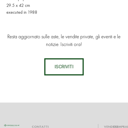
29.5 x 42 cm
executed in 1988
Resta aggiornato sulle aste, le vendite private, gli eventi e le
notizie. Iscriviti ora!
ISCRIVITI
CONTATTI
VENDERE
COMPRA