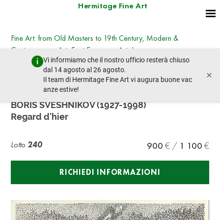
Hermitage Fine Art
Fine Art: from Old Masters to 19th Century, Modern &
Contemporary Art, East European Art, Icons
Vi informiamo che il nostro ufficio resterà chiuso
martedì 25 giugno 2024 - 14:30
dal 14 agosto al 26 agosto.
×
lotto precedente
lotto prossimo
Il team di Hermitage Fine Art vi augura buone vac
anze estive!
BORIS SVESHNIKOV (1927-1998)
Regard d'hier
Lotto
240
900
1 100
RICHIEDI INFORMAZIONI