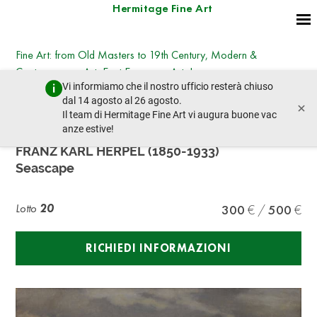
Hermitage Fine Art
Fine Art: from Old Masters to 19th Century, Modern &
Contemporary Art, East European Art, Icons
Vi informiamo che il nostro ufficio resterà chiuso
martedì 25 giugno 2024 - 14:30
dal 14 agosto al 26 agosto.
×
lotto precedente
lotto prossimo
Il team di Hermitage Fine Art vi augura buone vac
anze estive!
FRANZ KARL HERPEL (1850-1933)
Seascape
Lotto
20
300
500
RICHIEDI INFORMAZIONI