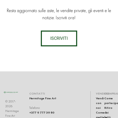
Resta aggiornato sulle aste, le vendite private, gli eventi e le
notizie. Iscriviti ora!
ISCRIVITI
CONTATTI
VENDERE
COMPRA
Hermitage Fine Art
Vendi
Come
© 2017-
con
partecip
2026
noi
Ritiro
Telefono
Hermitage
+377 9 777 39 80
Come
dei
Fine Art
mettere
lotti