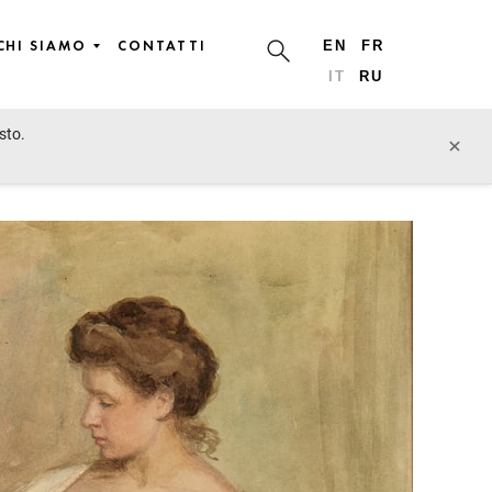
CHI SIAMO
CONTATTI
EN
FR
IT
RU
sto.
lotto precedente
lotto prossimo
×