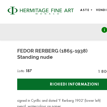
ASTE
VENDI
Fine Art: from Old Masters to 19th Century, Modern & Cont
martedì 25 giugno 2024 - 14:30
FEDOR RERBERG (1865-1938)
Standing nude
Lotto
187
1 80
RICHIEDI INFORMAZIONI
signed in Cyrillic and dated 'F. Rerberg 1902' (lower left)
pencil, watercolour on paper