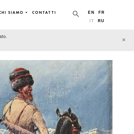
CHI SIAMO
CONTATTI
EN
FR
IT
RU
sto.
lotto precedente
lotto prossimo
×