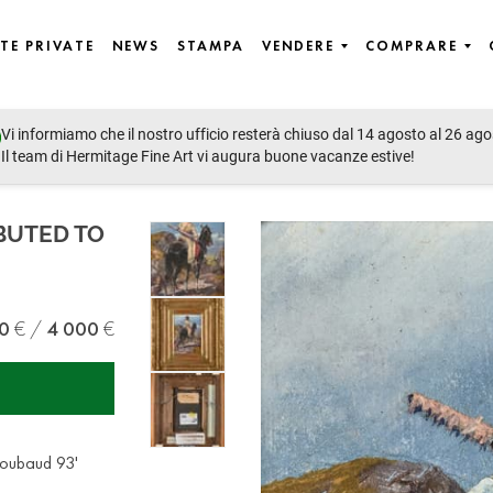
TE PRIVATE
NEWS
STAMPA
VENDERE
COMPRARE
Vi informiamo che il nostro ufficio resterà chiuso dal 14 agosto al 26 ago
emporary Art, East European Art, Icons
Il team di Hermitage Fine Art vi augura buone vacanze estive!
IBUTED TO
0
4 000
. Roubaud 93'