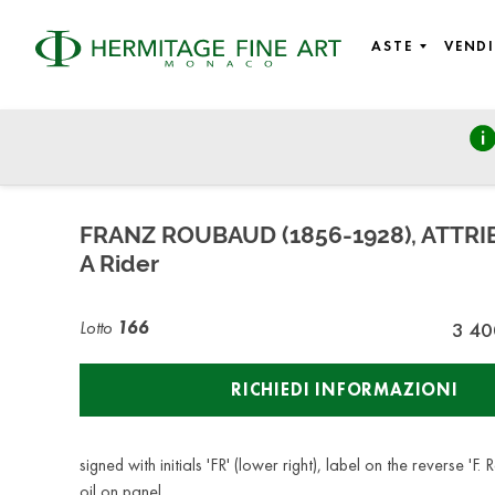
ASTE
VENDI
Fine Art: from Old Masters to 19th Century, Modern & Cont
martedì 25 giugno 2024 - 14:30
FRANZ ROUBAUD (1856-1928), ATTR
A Rider
Lotto
166
3 40
RICHIEDI INFORMAZIONI
signed with initials 'FR' (lower right), label on the reverse 'F
oil on panel