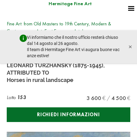
Hermitage Fine Art
Fine Art: from Old Masters to 19th Century, Modern &
Contemporary Art, East European Art, Icons
Vi informiamo che il nostro ufficio resterà chiuso
martedì 25 giugno 2024 - 14:30
dal 14 agosto al 26 agosto.
×
lotto precedente
lotto prossimo
Il team di Hermitage Fine Art vi augura buone vac
anze estive!
LEONARD TURZHANSKY (1875-1945),
ATTRIBUTED TO
Horses in rural landscape
Lotto
153
3 600
4 500
RICHIEDI INFORMAZIONI