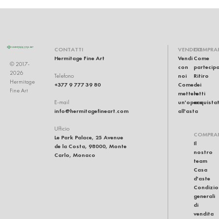
CONTATTI
VENDERE
COMPRA
Hermitage Fine Art
Vendi
Come
© 2017-
con
partecip
2026
noi
Ritiro
Telefono
Hermitage
+377 9 777 39 80
Come
dei
Fine Art
mettere
lotti
un'opera
acquistat
E-mail
info@hermitagefineart.com
all'asta
Ufficio
COMPRA
Le Park Palace, 25 Avenue
Il
de la Costa, 98000, Monte
nostro
Carlo, Monaco
team
Casa
d'aste
Condizio
generali
di
vendita