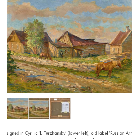
signed in Cyrillic 'L. Turzhansky' (lower left), old label 'Russian Art