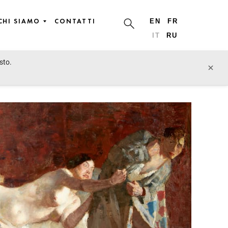
CHI SIAMO
CONTATTI
EN
FR
IT
RU
sto.
lotto precedente
lotto prossimo
×