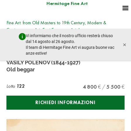
Hermitage Fine Art
Fine Art: from Old Masters to 19th Century, Modern &
Contemporary Art, East European Art, Icons
Vi informiamo che il nostro ufficio resterà chiuso
martedì 25 giugno 2024 - 14:30
dal 14 agosto al 26 agosto.
×
lotto precedente
lotto prossimo
Il team di Hermitage Fine Art vi augura buone vac
anze estive!
VASILY POLENOV (1844-1927)
Old beggar
Lotto
122
4 800
5 500
RICHIEDI INFORMAZIONI