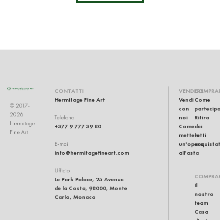
CONTATTI
VENDERE
COMPRA
Hermitage Fine Art
Vendi
Come
© 2017-
con
partecip
2026
noi
Ritiro
Telefono
Hermitage
+377 9 777 39 80
Come
dei
Fine Art
mettere
lotti
un'opera
acquistat
E-mail
info@hermitagefineart.com
all'asta
Ufficio
COMPRA
Le Park Palace, 25 Avenue
Il
de la Costa, 98000, Monte
nostro
Carlo, Monaco
team
Casa