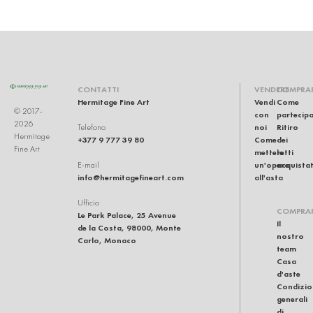
CONTATTI
VENDERE
COMPRA
Hermitage Fine Art
Vendi
Come
© 2017-
con
partecip
2026
noi
Ritiro
Telefono
Hermitage
+377 9 777 39 80
Come
dei
Fine Art
mettere
lotti
un'opera
acquistat
E-mail
info@hermitagefineart.com
all'asta
Ufficio
COMPRA
Le Park Palace, 25 Avenue
Il
de la Costa, 98000, Monte
nostro
Carlo, Monaco
team
Casa
d'aste
Condizio
generali
di