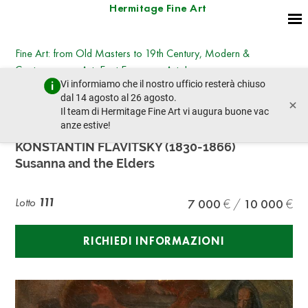
Hermitage Fine Art
Fine Art: from Old Masters to 19th Century, Modern &
Contemporary Art, East European Art, Icons
Vi informiamo che il nostro ufficio resterà chiuso
martedì 25 giugno 2024 - 14:30
dal 14 agosto al 26 agosto.
×
lotto precedente
lotto prossimo
Il team di Hermitage Fine Art vi augura buone vac
anze estive!
KONSTANTIN FLAVITSKY (1830-1866)
Susanna and the Elders
Lotto
111
7 000
10 000
RICHIEDI INFORMAZIONI