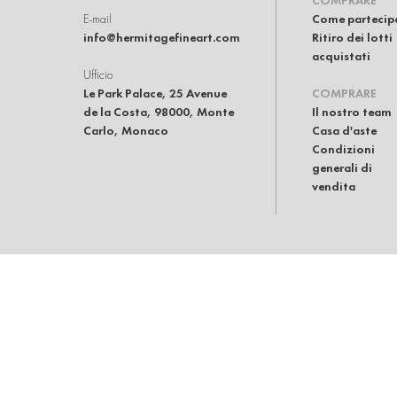
COMPRARE
E-mail
Come partecip
info@hermitagefineart.com
Ritiro dei lotti
acquistati
Ufficio
Le Park Palace, 25 Avenue
COMPRARE
de la Costa, 98000, Monte
Il nostro team
Carlo, Monaco
Casa d'aste
Condizioni
generali di
vendita