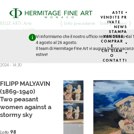
ASTE
VENDITE PR
IVATE
BELLE ARTI: Arte
lotto precedente
lotto prossimo
NEWS
moderna e del XIX
STAMPA
Vi informiamo che il nostro ufficio resterà chiuso dal 
VENDERE
secolo, Arte
COMPRAR
4 agosto al 26 agosto.
dell'Europa orientale,
E
Il team di Hermitage Fine Art vi augura buone vacanz
CHI SIAM
Icone
estive!
O
giovedì 19 dicembre
CONTATTI
2024 - 14:30
FILIPP MALYAVIN
(1869-1940)
Two peasant
women against a
stormy sky
Lotto
98