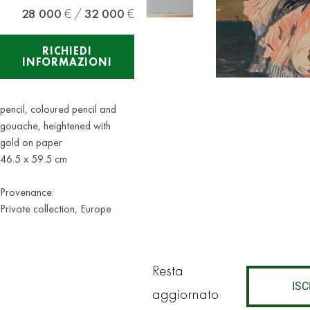
28 000
32 000
RICHIEDI
INFORMAZIONI
pencil, coloured pencil and
gouache, heightened with
gold on paper
46.5 x 59.5 cm
Provenance:
Private collection, Europe
Resta
ISC
aggiornato