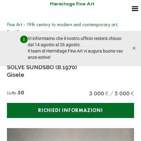
Hermitage Fine Art
Fine Art - 19th century to modern and contemporary art,
East European art
Vi informiamo che il nostro ufficio resterà chiuso
mercoledì 8 marzo 2023 - 14:30
dal 14 agosto al 26 agosto.
×
lotto precedente
lotto prossimo
Il team di Hermitage Fine Art vi augura buone vac
anze estive!
SOLVE SUNDSBO (B.1970)
Gisele
Lotto
50
3 000
5 000
RICHIEDI INFORMAZIONI