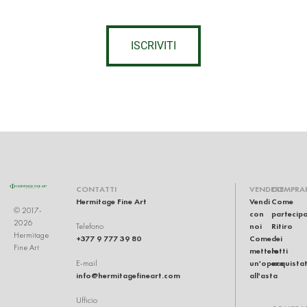
ISCRIVITI
CONTATTI
VENDERE
COMPRA
Hermitage Fine Art
Vendi
Come
© 2017-
con
partecip
2026
noi
Ritiro
Telefono
Hermitage
+377 9 777 39 80
Come
dei
Fine Art
mettere
lotti
un'opera
acquistat
E-mail
info@hermitagefineart.com
all'asta
Ufficio